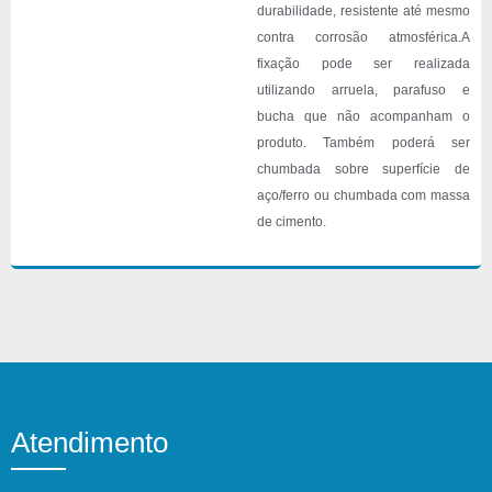
durabilidade, resistente até mesmo
contra corrosão atmosférica.A
fixação pode ser realizada
utilizando arruela, parafuso e
bucha que não acompanham o
produto. Também poderá ser
chumbada sobre superfície de
aço/ferro ou chumbada com massa
de cimento.
Atendimento