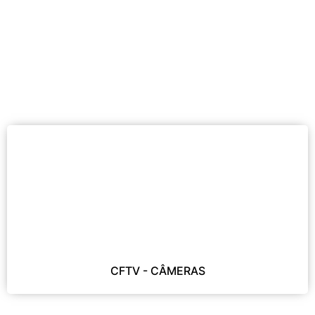
Encontre aqui produtos e serviços de
instalação e manutenção em segurança
eletrônica de alto desempenho e
qualidade.
CFTV - CÂMERAS