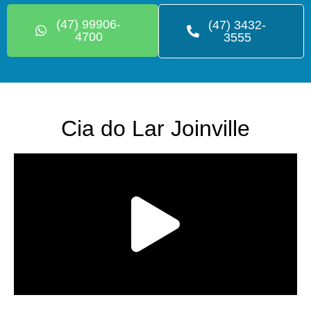
(47) 99906-
(47) 3432-
4700
3555
Cia do Lar Joinville